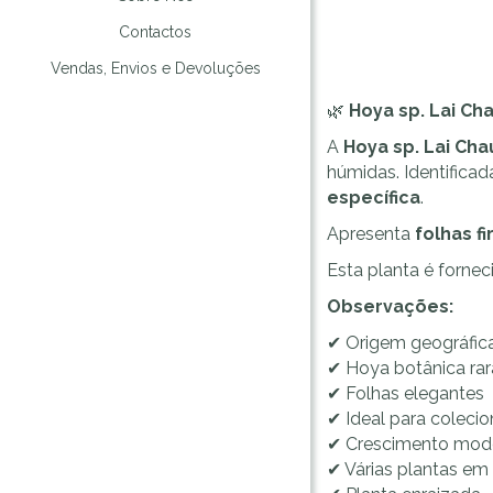
Contactos
Vendas, Envios e Devoluções
🌿
Hoya sp. Lai Ch
A
Hoya sp. Lai Cha
húmidas. Identific
específica
.
Apresenta
folhas f
Esta planta é forne
Observações:
✔ Origem geográfica
✔ Hoya botânica rar
✔ Folhas elegantes
✔ Ideal para coleci
✔ Crescimento mod
✔ Várias plantas em