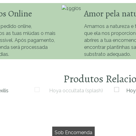
os Online
Amor pela nat
 pedido online,
Amamos a natureza e t
os as tuas miúdas o mais
que ela nos proporcio
ossível. Após pagamento,
abrires a tua encomend
nda será processada
encontrar plantinhas s
dias.
substrato adequado.
Produtos Relaci
Sob Encomenda