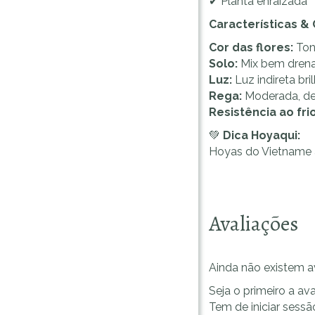
✔ Planta enraizada
Características &
Cor das flores:
Ton
Solo:
Mix bem drenad
Luz:
Luz indireta bri
Rega:
Moderada, dei
Resistência ao frio
💚
Dica Hoyaqui:
Hoyas do Vietname 
Avaliações
Ainda não existem a
Seja o primeiro a ava
Tem de
iniciar sessã