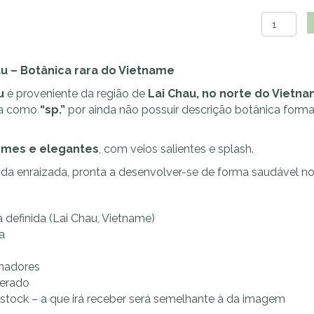
Quantid
de
Hoya
sp.
au – Botânica rara do Vietname
Lai
u
é proveniente da região de
Lai Chau, no norte do Vietn
Chau
ada como
“sp.”
por ainda não possuir descrição botânica forma
(splash)
irmes e elegantes
, com veios salientes e splash.
cida enraizada, pronta a desenvolver-se de forma saudável n
 definida (Lai Chau, Vietname)
a
onadores
erado
 stock – a que irá receber será semelhante à da imagem