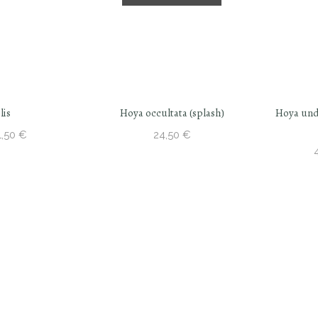
lis
Hoya occultata (splash)
Hoya und
Price
1,50
€
24,50
€
range:
10,50 €
through
11,50 €