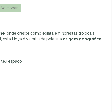
ade
A
Adicionar
l
t
e
r
ame
, onde cresce como epífita em florestas tropicais
n
l, esta Hoya é valorizada pela sua
origem geográfica
a
t
i
v
o teu espaço.
e
: