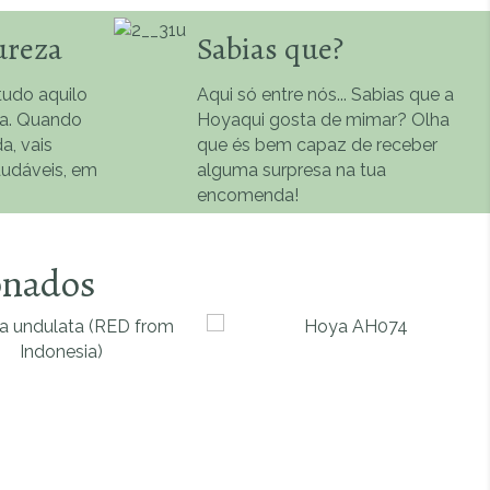
ureza
Sabias que?
udo aquilo
Aqui só entre nós... Sabias que a
na. Quando
Hoyaqui gosta de mimar? Olha
a, vais
que és bem capaz de receber
audáveis, em
alguma surpresa na tua
encomenda!
onados