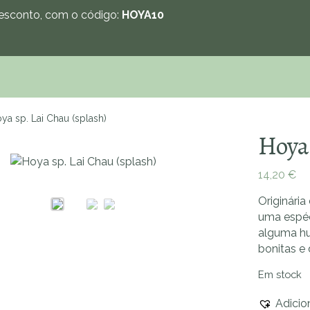
sconto, com o código:
HOYA10
ya sp. Lai Chau (splash)
Hoya 
14,20
€
Zoom
Originária
uma espéc
alguma hu
bonitas e 
Em stock
Adicio