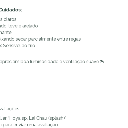
 Cuidados:
s claros
o, leve e arejado
lhante
xando secar parcialmente entre regas
:
Sensível ao frio
apreciam boa luminosidade e ventilação suave 🌸
valiações.
liar “Hoya sp. Lai Chau (splash)”
o
para enviar uma avaliação.