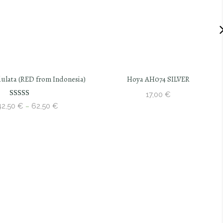
ulata (RED from Indonesia)
Hoya AH074 SILVER
17,00
€
Avaliação
Price
42,50
€
62,50
€
–
5.00
de 5
range:
42,50 €
through
62,50 €