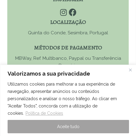
LOCALIZAÇÃO
Quinta do Conde, Sesimbra, Portugal
MÉTODOS DE PAGAMENTO
MBWay, Ref. Multibanco, Paypal ou Transferência
Bancária
Valorizamos a sua privacidade
Termos e Condições
Utilizamos cookies para melhorar a sua experiência de
Política de Privacidade
navegação, apresentar anúncios ou conteúdos
Política de Cookies
personalizados e analisar o nosso tráfego. Ao clicar em
"Aceitar Todos", concorda com a utilização de
Resolução de Litígios
cookies.
Política de Cookies
Livro de Reclamações Online
Aceite tudo