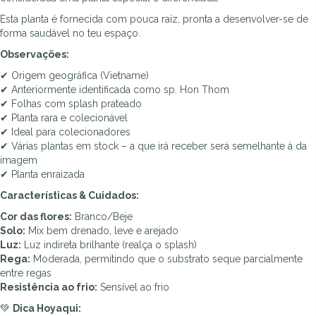
:
Esta planta é fornecida com pouca raíz, pronta a desenvolver-se de
forma saudável no teu espaço.
Observações:
✔ Origem geográfica (Vietname)
✔ Anteriormente identificada como sp. Hon Thom
✔ Folhas com splash prateado
✔ Planta rara e colecionável
✔ Ideal para colecionadores
✔ Várias plantas em stock – a que irá receber será semelhante à da
imagem
✔ Planta enraizada
Características & Cuidados:
Cor das flores:
Branco/Beje
Solo:
Mix bem drenado, leve e arejado
Luz:
Luz indireta brilhante (realça o splash)
Rega:
Moderada, permitindo que o substrato seque parcialmente
entre regas
Resistência ao frio:
Sensível ao frio
💚
Dica Hoyaqui: