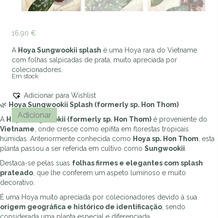
16,90
€
A
Hoya Sungwookii splash
é uma Hoya rara do Vietname
com folhas salpicadas de prata, muito apreciada por
colecionadores.
Em stock
Adicionar para Wishlist
🌿
Hoya Sungwookii Splash (formerly sp. Hon Thom)
Quantidade
A
Adicionar
A
Hoya Sungwookii (formerly sp. Hon Thom)
é proveniente do
de
l
Vietname
, onde cresce como epífita em florestas tropicais
Hoya
t
húmidas. Anteriormente conhecida como
Hoya sp. Hon Thom
, esta
Sungwookii
e
planta passou a ser referida em cultivo como
Sungwookii
.
Splash
r
(formerly
n
Destaca-se pelas suas
folhas firmes e elegantes com splash
sp.
a
prateado
, que lhe conferem um aspeto luminoso e muito
Hon
t
decorativo.
Thom)
i
É uma Hoya muito apreciada por colecionadores devido à sua
v
origem geográfica e histórico de identificação
, sendo
e
considerada uma planta especial e diferenciada.