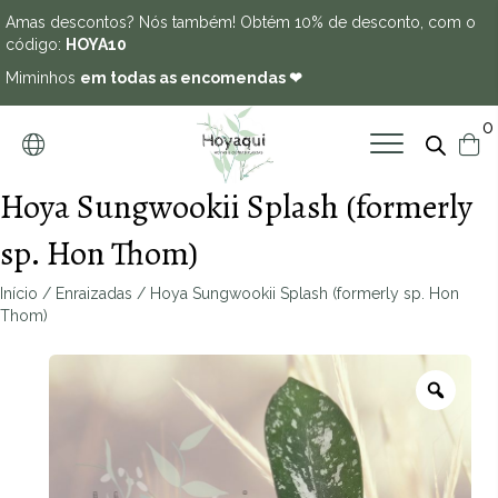
Amas descontos? Nós também! Obtém 10% de desconto, com o
código:
HOYA10
Miminhos
em todas as encomendas ❤
0
Hoya Sungwookii Splash (formerly
sp. Hon Thom)
Início
/
Enraizadas
/ Hoya Sungwookii Splash (formerly sp. Hon
Thom)
Zoo