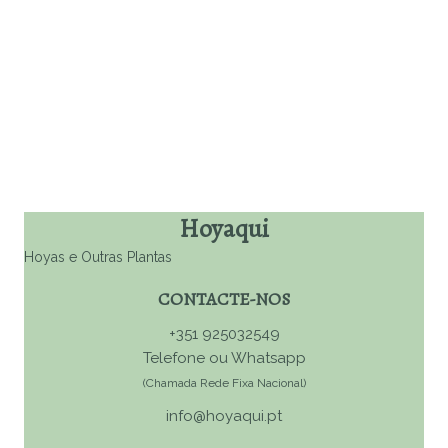
Escolhe o que te faz
feliz
Hoyaqui
Hoyas e Outras Plantas
CONTACTE-NOS
+351 925032549
Telefone ou Whatsapp
(Chamada Rede Fixa Nacional)
info@hoyaqui.pt