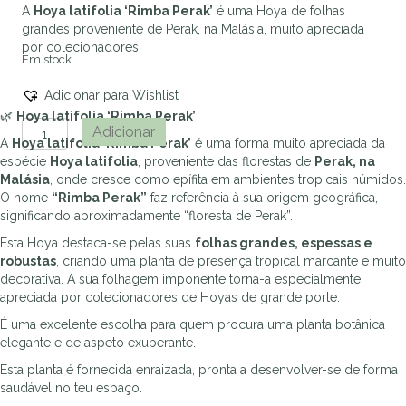
A
Hoya latifolia ‘Rimba Perak’
é uma Hoya de folhas
grandes proveniente de Perak, na Malásia, muito apreciada
por colecionadores.
Em stock
Adicionar para Wishlist
🌿
Hoya latifolia ‘Rimba Perak’
Quantidade
Adicionar
A
Hoya latifolia ‘Rimba Perak’
é uma forma muito apreciada da
de
espécie
Hoya latifolia
, proveniente das florestas de
Perak, na
Hoya
Malásia
, onde cresce como epífita em ambientes tropicais húmidos.
latifolia
O nome
“Rimba Perak”
faz referência à sua origem geográfica,
'Rimba
significando aproximadamente “floresta de Perak”.
Perak'
Esta Hoya destaca-se pelas suas
folhas grandes, espessas e
robustas
, criando uma planta de presença tropical marcante e muito
decorativa. A sua folhagem imponente torna-a especialmente
apreciada por colecionadores de Hoyas de grande porte.
É uma excelente escolha para quem procura uma planta botânica
elegante e de aspeto exuberante.
Esta planta é fornecida enraizada, pronta a desenvolver-se de forma
saudável no teu espaço.