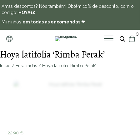
Amas descontos? Nós também! Obtém 10% de desconto, com o
código:
HOYA10
Miminhos
em todas as encomendas ❤
0
Hoya latifolia ‘Rimba Perak’
Início
/
Enraizadas
/ Hoya latifolia ‘Rimba Perak’
Zoo
22,90
€