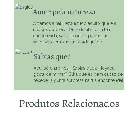
Amor pela natureza
Amamos a natureza e tudo aquilo que ela
nos proporciona. Quando abrires a tua
encomenda, vais encontrar plantinhas
saudáveis, em substrato adequado.
Sabias que?
Aqui só entre nós... Sabias que a Hoyaqui
gosta de mimar? Olha que és bem capaz de
receber alguma surpresa na tua encomenda!
Produtos Relacionados