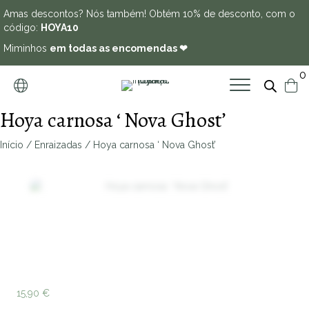
Amas descontos? Nós também! Obtém 10% de desconto, com o
código:
HOYA10
Miminhos
em todas as encomendas ❤
0
Hoya carnosa ‘ Nova Ghost’
Início
/
Enraizadas
/ Hoya carnosa ‘ Nova Ghost’
Zoo
15,90
€