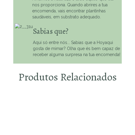
nos proporciona. Quando abrires a tua
encomenda, vais encontrar plantinhas
saudáveis, em substrato adequado.
Sabias que?
Aqui só entre nós... Sabias que a Hoyaqui
gosta de mimar? Olha que és bem capaz de
receber alguma surpresa na tua encomenda!
Produtos Relacionados
Escolhe o que te faz