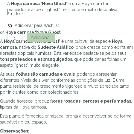
A
Hoya carnosa ‘Nova Ghost’
é uma Hoya com tons
prateados e aspeto “ghost”, resistente e muito decorativa.
Em stock
Adicionar para Wishlist
🌿
Hoya carnosa ‘Nova Ghost’
Quantidade
Adicionar
A
Hoya carnosa ‘Nova Ghost’
é uma cultivar da espécie
Hoya
de
carnosa
, nativa do
Sudeste Asiático
, onde cresce como epífita em
Hoya
florestas tropicais húmidas. Esta variedade destaca-se pelos seus
carnosa
tons prateados e esbranquiçados
, que pode dar às folhas um
'
aspeto “ghost” muito elegante.
Nova
Ghost'
As suas
folhas são carnudas e ovais
, podendo apresentar
diferentes níveis de silver, conforme as condições de luz. É uma
planta resistente, de crescimento vigoroso e muito apreciada tanto
por iniciantes como por colecionadores.
Quando floresce, produz
flores rosadas, cerosas e perfumadas
,
típicas da Hoya carnosa.
Esta planta é fornecida enraizada, pronta a desenvolver-se de forma
saudável no teu espaço.
Observações: