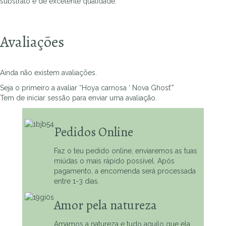
substrato é de excelente qualidade.
Avaliações
Ainda não existem avaliações.
Seja o primeiro a avaliar “Hoya carnosa ‘ Nova Ghost’”
Tem de
iniciar sessão
para enviar uma avaliação.
Pedidos Online
Faz o teu pedido online, enviaremos as tuas
miúdas o mais rápido possível. Após
pagamento, a encomenda será processada
entre 1-3 dias.
Amor pela natureza
Amamos a natureza e tudo aquilo que ela