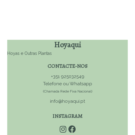
feliz
Hoyaqui
Hoyas e Outras Plantas
CONTACTE-NOS
+351 925032549
Telefone ou Whatsapp
(Chamada Rede Fixa Nacional)
info@hoyaqui.pt
INSTAGRAM