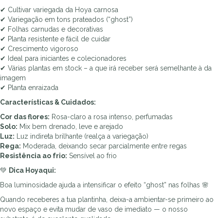
✔ Cultivar variegada da Hoya carnosa
✔ Variegação em tons prateados (“ghost”)
✔ Folhas carnudas e decorativas
✔ Planta resistente e fácil de cuidar
✔ Crescimento vigoroso
✔ Ideal para iniciantes e colecionadores
✔ Várias plantas em stock – a que irá receber será semelhante à da
imagem
✔ Planta enraizada
Características & Cuidados:
Cor das flores:
Rosa-claro a rosa intenso, perfumadas
Solo:
Mix bem drenado, leve e arejado
Luz:
Luz indireta brilhante (realça a variegação)
Rega:
Moderada, deixando secar parcialmente entre regas
Resistência ao frio:
Sensível ao frio
💚
Dica Hoyaqui:
Boa luminosidade ajuda a intensificar o efeito “ghost” nas folhas 🌸
Quando receberes a tua plantinha, deixa-a ambientar-se primeiro ao
novo espaço e evita mudar de vaso de imediato — o nosso