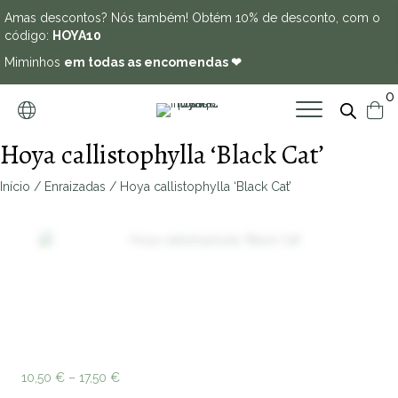
Amas descontos? Nós também! Obtém 10% de desconto, com o
código:
HOYA10
Miminhos
em todas as encomendas ❤
0
Hoya callistophylla ‘Black Cat’
Início
/
Enraizadas
/ Hoya callistophylla ‘Black Cat’
Zoo
Price
10,50
€
–
17,50
€
range: