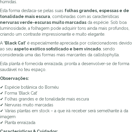
húmidas.
'Black
Cat'
Esta forma destaca-se pelas suas
folhas grandes, espessas e de
tonalidade mais escura
, combinadas com as características
nervuras verde-escuras muito marcadas
da espécie. Sob boa
luminosidade, a folhagem pode adquirir tons ainda mais profundos,
criando um contraste impressionante e muito elegante.
A
‘Black Cat’
é especialmente apreciada por colecionadores devido
ao seu
aspeto exótico sofisticado e bem vincado
, sendo
considerada uma das formas mais marcantes da callistophylla.
Esta planta é fornecida enraizada, pronta a desenvolver-se de forma
saudável no teu espaço.
Observações:
✔ Espécie botânica do Bornéu
✔ Forma ‘Black Cat’
✔ Folhas grandes e de tonalidade mais escura
✔ Nervuras muito marcadas
✔ Várias plantas em stock – a que irá receber será semelhante à da
imagem
✔ Planta enraizada
Características & Cuidados: