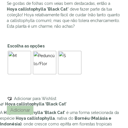
Se gostas de folhas com veias bem destacadas, então a
10,50 €
Hoya callistophylla 'Black Cat'
deve fazer parte da tua
through
coleção! Hoya relativamente fácil de cuidar (não tanto quanto
17,50 €
a callistophylla comum), mas que não tolera encharcamento.
Esta planta é um charme, não achas?
Escolha as opções
Adicionar para Wishlist
🌿
Hoya callistophylla ‘Black Cat’
Quantidade
Adicionar
A
Hoya callistophylla ‘Black Cat’
é uma forma selecionada da
de
espécie
Hoya callistophylla
, nativa do
Bornéu (Malásia e
Hoya
Indonésia)
, onde cresce como epífita em florestas tropicais
callistophylla