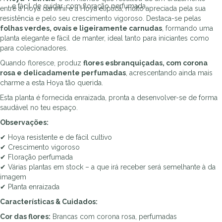
e fácil de cuidar, com floração perfumada.
entre a Hoya darwinii e a Hoya eliptica, muito apreciada pela sua
resistência e pelo seu crescimento vigoroso. Destaca-se pelas
folhas verdes, ovais e ligeiramente carnudas
, formando uma
planta elegante e fácil de manter, ideal tanto para iniciantes como
para colecionadores.
Quando floresce, produz
flores esbranquiçadas, com corona
rosa e delicadamente perfumadas
, acrescentando ainda mais
charme a esta Hoya tão querida.
Esta planta é fornecida enraizada, pronta a desenvolver-se de forma
saudável no teu espaço.
Observações:
✔ Hoya resistente e de fácil cultivo
✔ Crescimento vigoroso
✔ Floração perfumada
✔ Várias plantas em stock – a que irá receber será semelhante à da
imagem
✔ Planta enraizada
Características & Cuidados:
Cor das flores:
Brancas com corona rosa, perfumadas