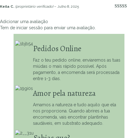
Keila C.
(proprietário verificado)
–
Julho 8, 2025
Avaliação
5
de 5
Adicionar uma avaliação
Tem de
iniciar sessão
para enviar uma avaliação.
Pedidos Online
Faz o teu pedido online, enviaremos as tuas
miúdas o mais rápido possível. Após
pagamento, a encomenda será processada
entre 1-3 dias.
Amor pela natureza
Amamos a natureza e tudo aquilo que ela
nos proporciona. Quando abrires a tua
encomenda, vais encontrar plantinhas
saudáveis, em substrato adequado.
Sabias que?