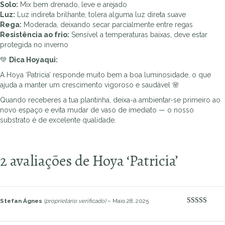
Solo:
Mix bem drenado, leve e arejado
Luz:
Luz indireta brilhante, tolera alguma luz direta suave
Rega:
Moderada, deixando secar parcialmente entre regas
Resistência ao frio:
Sensível a temperaturas baixas, deve estar
protegida no inverno
💚
Dica Hoyaqui:
A Hoya ‘Patricia’ responde muito bem a boa luminosidade, o que
ajuda a manter um crescimento vigoroso e saudável 🌸
Quando receberes a tua plantinha, deixa-a ambientar-se primeiro ao
novo espaço e evita mudar de vaso de imediato — o nosso
substrato é de excelente qualidade.
2 avaliações de
Hoya ‘Patricia’
Stefan Ágnes
(proprietário verificado)
–
Maio 28, 2025
Avaliação
5
de 5