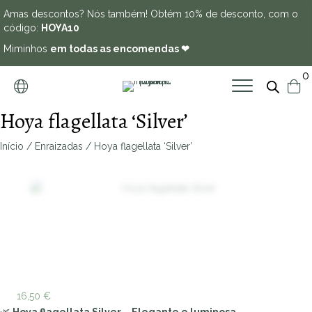
Amas descontos? Nós também! Obtém 10% de desconto, com o
código:
HOYA10
Miminhos
em todas as encomendas ❤
0
Hoya flagellata ‘Silver’
Início
/
Enraizadas
/ Hoya flagellata ‘Silver’
Zoo
16,50
€