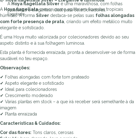
🌿
Hoya flagellata Silver – Elegante e luminosa
A
Hoya flagellata Silver
é uma maravilhosa, com folhas
A
Hoya flagellata
cresce como epífita em florestas tropicais
prateadas e elegantes, ideal para colecionadores.
Esgotado
húmidas. A forma
Silver
destaca-se pelas suas
folhas alongadas
com forte presença de prata
, criando um efeito metálico muito
elegante e sofisticado.
É uma Hoya muito valorizada por colecionadores devido ao seu
aspeto distinto e à sua folhagem luminosa.
Esta planta é fornecida enraizada, pronta a desenvolver-se de forma
saudável no teu espaço.
Observações:
✔ Folhas alongadas com forte tom prateado
✔ Aspeto elegante e sofisticado
✔ Ideal para colecionadores
✔ Crescimento moderado
✔ Várias plantas em stock – a que irá receber será semelhante à da
imagem
✔ Planta enraizada
Características & Cuidados:
Cor das flores:
Tons claros, cerosas