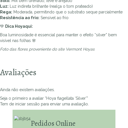
Solo:
Mix bem drenado, leve e arejado
Luz:
Luz indireta brilhante (realça o tom prateado)
Rega:
Moderada, permitindo que o substrato seque parcialmente
Resistência ao frio:
Sensível ao frio
💚
Dica Hoyaqui:
Boa luminosidade é essencial para manter o efeito “silver” bem
visível nas folhas 🌸
Foto das flores proveniente do site Vermont Hoyas
Avaliações
Ainda não existem avaliações.
Seja o primeiro a avaliar “Hoya flagellata ‘Silver’”
Tem de
iniciar sessão
para enviar uma avaliação.
Pedidos Online