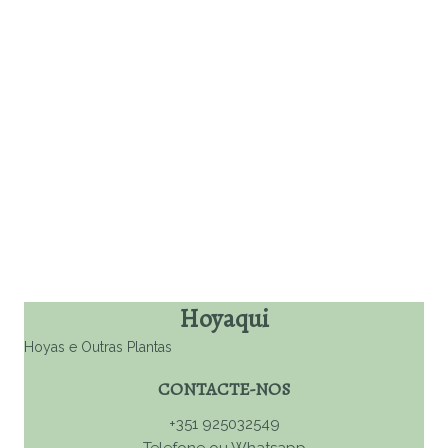
Escolhe o que te faz
feliz
Hoyaqui
Hoyas e Outras Plantas
CONTACTE-NOS
+351 925032549