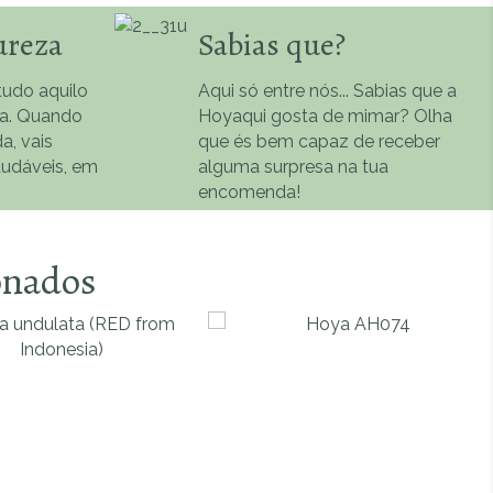
ureza
Sabias que?
udo aquilo
Aqui só entre nós... Sabias que a
na. Quando
Hoyaqui gosta de mimar? Olha
a, vais
que és bem capaz de receber
audáveis, em
alguma surpresa na tua
encomenda!
onados