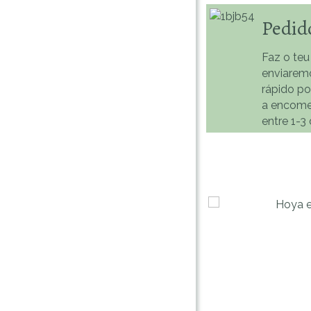
Pedid
Faz o teu
enviarem
rápido p
a encome
entre 1-3 