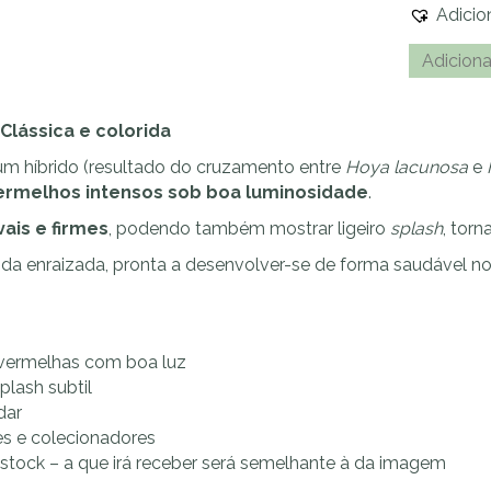
Adicio
Quantid
Adiciona
de
Hoya
 Clássica e colorida
'Sunrise'
um híbrido (resultado do cruzamento entre
Hoya lacunosa
e
ermelhos intensos sob boa luminosidade
.
vais e firmes
, podendo também mostrar ligeiro
splash
, torn
cida enraizada, pronta a desenvolver-se de forma saudável n
 vermelhas com boa luz
plash subtil
dar
tes e colecionadores
 stock – a que irá receber será semelhante à da imagem