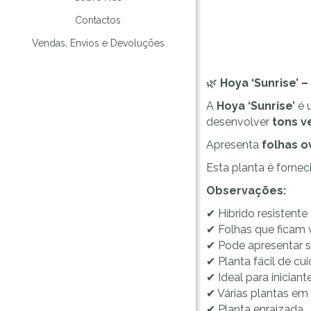
Contactos
Vendas, Envios e Devoluções
🌿
Hoya ‘Sunrise’ –
A
Hoya ‘Sunrise’
é 
desenvolver
tons v
Apresenta
folhas o
Esta planta é forne
Observações:
✔ Híbrido resistente
✔ Folhas que ficam
✔ Pode apresentar s
✔ Planta fácil de cui
✔ Ideal para inician
✔ Várias plantas em
✔ Planta enraizada