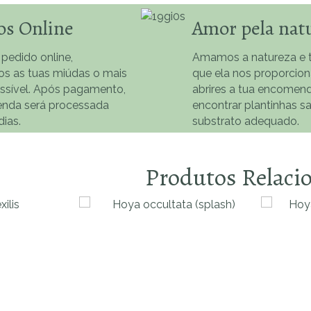
os Online
Amor pela nat
 pedido online,
Amamos a natureza e t
os as tuas miúdas o mais
que ela nos proporcio
ossível. Após pagamento,
abrires a tua encomend
nda será processada
encontrar plantinhas s
dias.
substrato adequado.
Produtos Relaci