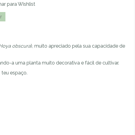
nar para Wishlist
ade
A
r
l
t
e
r
Hoya obscura
), muito apreciado pela sua capacidade de
n
a
ando-a uma planta muito decorativa e fácil de cultivar.
t
i
o teu espaço.
v
e
: