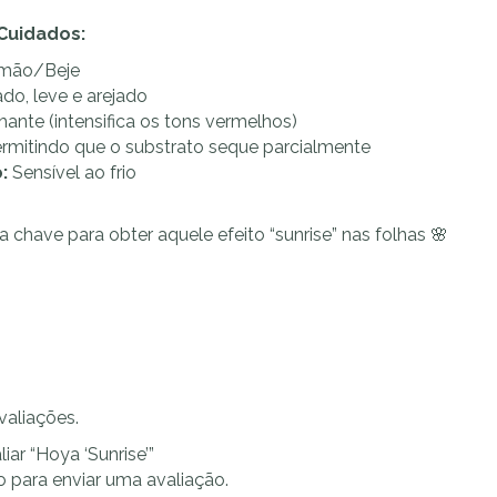
 Cuidados:
mão/Beje
o, leve e arejado
lhante (intensifica os tons vermelhos)
mitindo que o substrato seque parcialmente
:
Sensível ao frio
 chave para obter aquele efeito “sunrise” nas folhas 🌸
valiações.
liar “Hoya ‘Sunrise’”
o
para enviar uma avaliação.