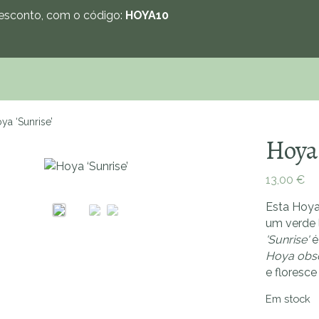
sconto, com o código:
HOYA10
ya ‘Sunrise’
Hoya 
13,00
€
Zoom
Esta Hoya
um verde 
'Sunrise'
é
Hoya obs
e floresce
Em stock