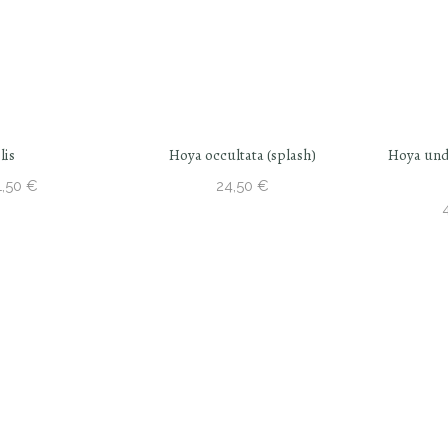
Hoya occultata (splash)
Hoya undulata (RED from Indonesi
24,50
€
Avaliação
Price
42,50
€
62,50
€
–
5.00
de 5
range:
42,50 
throu
62,50