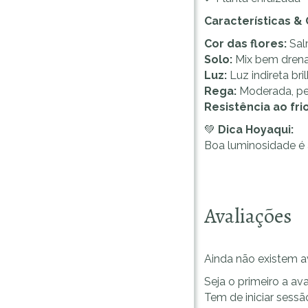
Características &
Cor das flores:
Sal
Solo:
Mix bem drenad
Luz:
Luz indireta bri
Rega:
Moderada, per
Resistência ao frio
💚
Dica Hoyaqui:
Boa luminosidade é a
Avaliações
Ainda não existem a
Seja o primeiro a ava
Tem de
iniciar sessã