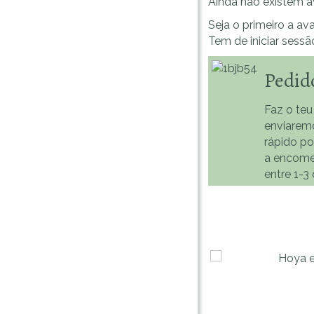
Ainda não existem a
Seja o primeiro a ava
Tem de
iniciar sessã
Pedid
Faz o teu
enviarem
rápido p
a encome
entre 1-3 