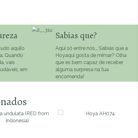
ureza
Sabias que?
udo aquilo
Aqui só entre nós... Sabias que a
na. Quando
Hoyaqui gosta de mimar? Olha
a, vais
que és bem capaz de receber
audáveis, em
alguma surpresa na tua
encomenda!
onados