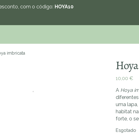
sconto, com o código:
HOYA10
ya imbricata
Hoya
10,00
€
Zoom
A
Hoya im
diferente
uma lapa,
habitat na
forte, o s
Esgotado