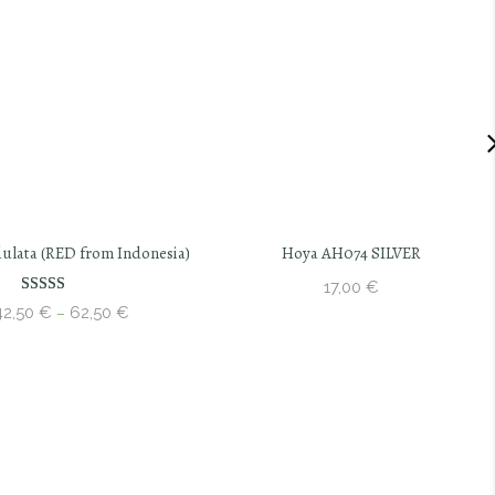
ndonesia)
Hoya AH074 SILVER
Hoya mul
17,00
€
3
Price
€
range:
42,50 €
through
62,50 €