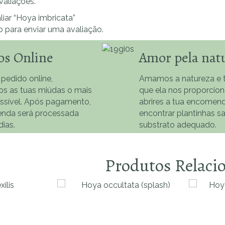
valiações.
liar “Hoya imbricata”
o
para enviar uma avaliação.
os Online
Amor pela nat
 pedido online,
Amamos a natureza e t
os as tuas miúdas o mais
que ela nos proporcio
ossível. Após pagamento,
abrires a tua encomend
nda será processada
encontrar plantinhas s
dias.
substrato adequado.
Produtos Relaci