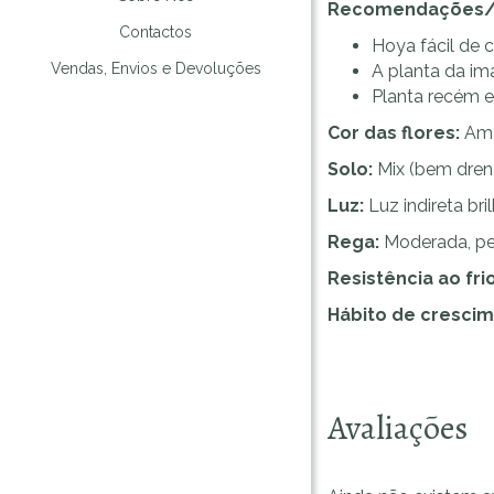
Recomendações/
Contactos
Hoya fácil de 
Vendas, Envios e Devoluções
A planta da im
Planta recém e
Cor das flores:
Am
Solo:
Mix (bem dre
Luz:
Luz indireta bri
Rega:
Moderada, per
Resistência ao frio
Hábito de crescim
Avaliações