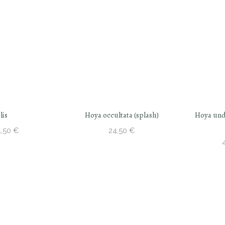
Hoya occultata (splash)
Hoya undulata (RED from I
24,50
€
Avaliação
42,50
€
62,50
–
5.00
de 5