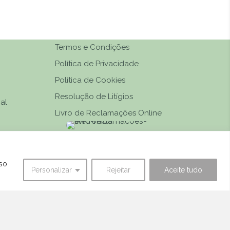
Termos e Condições
Política de Privacidade
Política de Cookies
Resolução de Litígios
al
Livro de Reclamações Online
 Transferência
sso
Personalizar
Rejeitar
Aceite tudo
b
. All Rights Reserved.