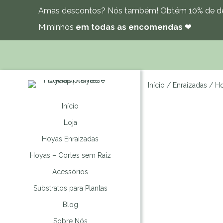
Amas descontos? Nós também! Obtém 10% de de
Miminhos
em todas as encomendas ❤
Início
/
Enraizadas
/ Ho
Início
Loja
Hoyas Enraizadas
Hoyas – Cortes sem Raiz
Acessórios
Substratos para Plantas
Blog
Sobre Nós