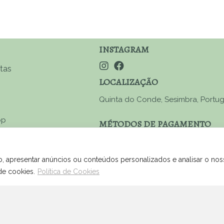
INSTAGRAM
tas
LOCALIZAÇÃO
Quinta do Conde, Sesimbra, Portug
pp
MÉTODOS DE PAGAMENTO
al)
MBWay, Ref. Multibanco, Paypal ou
Bancária
o, apresentar anúncios ou conteúdos personalizados e analisar o no
de cookies.
Política de Cookies
© 2026 Hoyaqui. Powered by
Like My We