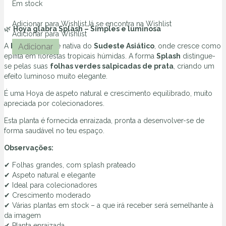
Em stock
Adicionar para Wishlist
Já se encontra na Wishlist
🌿
Hoya glabra Splash – Simples e luminosa
Adicionar para Wishlist
Quantidade
A
Hoya glabra
Adicionar
é nativa do
Sudeste Asiático
, onde cresce como
de
epífita em florestas tropicais húmidas. A forma
Splash
distingue-
Hoya
se pelas suas
folhas verdes salpicadas de prata
, criando um
glabra
efeito luminoso muito elegante.
(splash)
É uma Hoya de aspeto natural e crescimento equilibrado, muito
apreciada por colecionadores.
Esta planta é fornecida enraizada, pronta a desenvolver-se de
forma saudável no teu espaço.
Observações:
✔ Folhas grandes, com splash prateado
✔ Aspeto natural e elegante
✔ Ideal para colecionadores
✔ Crescimento moderado
✔ Várias plantas em stock – a que irá receber será semelhante à
da imagem
✔ Planta enraizada