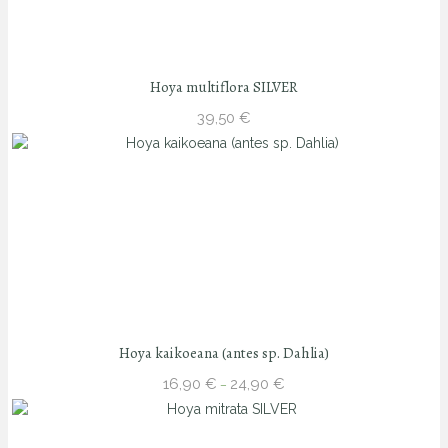
Hoya multiflora SILVER
39,50
€
Hoya kaikoeana (antes sp. Dahlia)
Price
16,90
€
24,90
€
–
range:
16,90 €
through