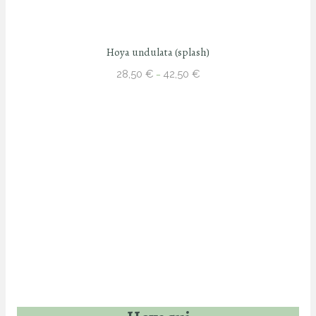
Hoya undulata (splash)
Price
28,50
€
42,50
€
–
range:
28,50 €
through
42,50 €
Escolhe o que te faz
feliz