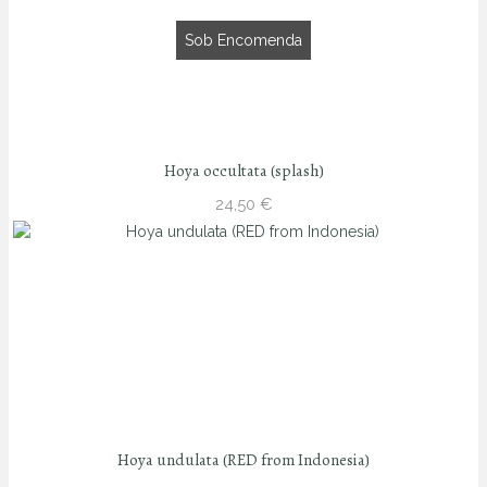
Sob Encomenda
Hoya occultata (splash)
24,50
€
Hoya undulata (RED from Indonesia)