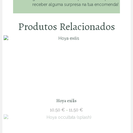
receber alguma surpresa na tua encomenda!
Produtos Relacionados
Hoya exilis
Price
10,50
€
11,50
€
–
range:
10,50 €
through
11,50 €