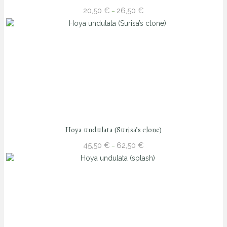
Price
20,50
€
26,50
€
–
range:
20,50 €
through
26,50 €
Hoya undulata (Surisa’s clone)
Price
45,50
€
62,50
€
–
range:
45,50 €
through
62,50 €