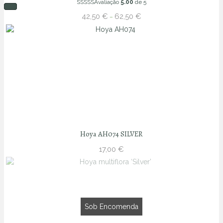
Avaliação
5.00
de 5
Price
42,50
€
62,50
€
–
range:
42,50 €
through
62,50 €
Hoya AH074 SILVER
17,00
€
Sob Encomenda